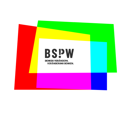
Die Anfrage:
Wie können die verschiedenen
Stakeholder gemeinsam eine wirksame
Kommunikationsstrategie für die
Transparenzinitiative der Extractive
Industry in Deutschland entwickeln?
Unser Beitrag:
In einer Reihe von Workshops
mit dem Sekretariat sowie den
Stakeholdergruppen entwickelten wir die
Grundsteine für eine
Kommunikationsstrategie, die wir in einem
schriftlichen Konzept zusammenführten, das
von den Beteiligten zunächst
weiterentwickelt und dann verabschiedet
wurde.
Warum wir gerne mit der Deutschland
Extractive Industry Initiative
zusammengearbeitet haben:
Perspektivenvermittlung ist unsere
Leidenschaft. Wir möchten Menschen über
Fachgebiete und Ideologien hinweg
miteinander ins Gespräch bringen und dazu