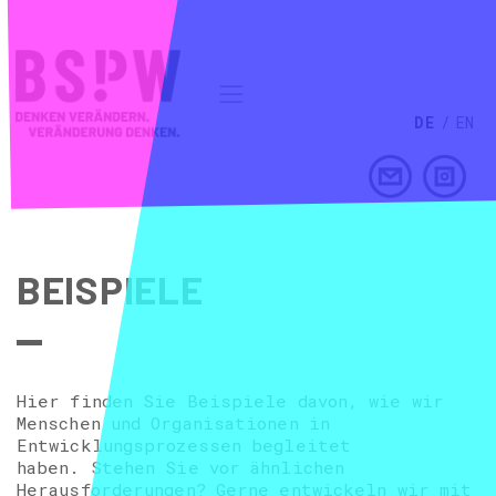
DE
/
EN
BEISPIELE
Hier finden Sie Beispiele davon, wie wir
Menschen und Organisationen in
Entwicklungsprozessen begleitet
haben. Stehen Sie vor ähnlichen
Herausforderungen? Gerne entwickeln wir mit