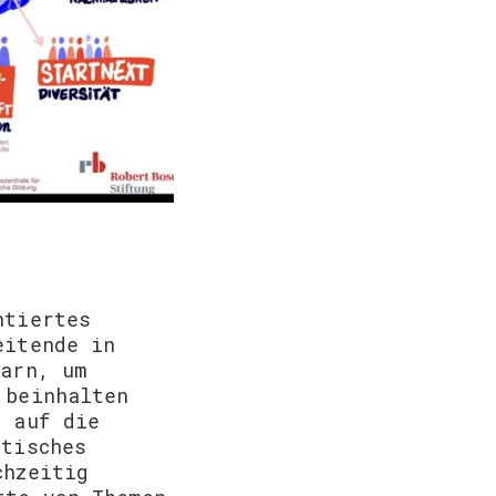
ntiertes
eitende in
garn, um
 beinhalten
h auf die
itisches
chzeitig