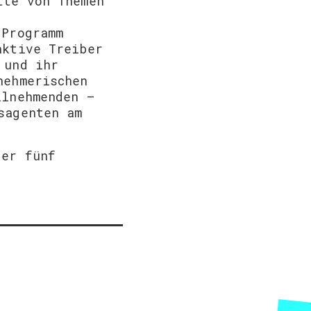
tte von Themen
 Programm
aktive Treiber
 und ihr
nehmerischen
ilnehmenden –
sagenten am
der fünf