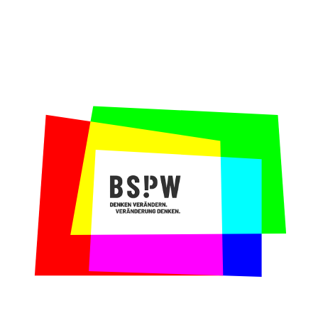
gemeinsame strategische Ziele entwickeln,
die zur Erfüllung der Vision einer
selbstbestimmten Gesellschaft beitragen,
Potentiale innerhalb des Teams besser
nutzbar machen und Leitlinien zur
Orientierung bieten. Dabei sollten alle im
Team, von den Praktikant:innen bis zum
Vorstand, aktiv beitragen.
Unser Beitrag:
In einem dreistündigen
Online-Auftaktworkshop mit dem gesamten
Team blickten wir gemeinsam auf die
Hoffnungen und Befürchtungen, die mit der
Formulierung von strategischen Zielen
verbunden waren. Außerdem stimmte sich das
Team tiefer auf die gemeinsame Vision ein,
um auf dieser Basis die gemeinsamen Ziele
erarbeiten zu können. Im anschließenden
ganztägigen Online Strategie Workshop
reisten wir in die Zukunft: Im Jahr 2025
ist abgeordnetenwatch erfolgreich wie nie:
Wie sieht diese Zukunft aus? Wie sind wir
hierhin gekommen? Was müssen wir tun, um