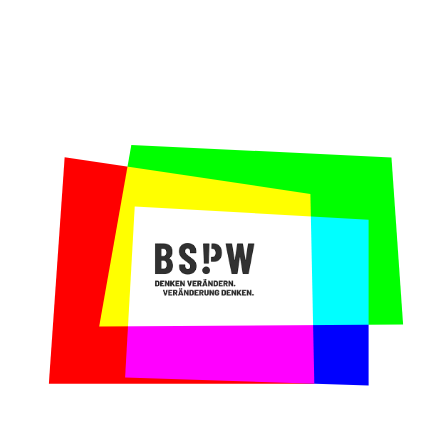
Dreaming als Methode beibringen, damit sie
weitere Instrumente zur Projektentwicklung
und -umsetzung zur Hand haben?
Unser Beitrag:
In Kooperation mit Maike
Janssen konzipierten und moderierten wir
einen Train-the-Trainer-Workshop zum Dragon
Dreaming.
Mit Dragon Dreaming lassen sich
Projekte träumen, planen, umsetzen und
schließlich feiern. Ziel eines solchen
Prozesses ist es, die Welt nachhaltig(er)
zu gestalten und sich gemeinsam sowie
persönlich weiterzuentwickeln. Es gilt:
„Nur was man selbst erlebt hat, kann man
vermitteln.“ Deshalb ließen wir die
Jugendbildner*innen vom LKJ Niedersachsen
sich erst einmal ein eigenes Thema zur
Brust nehmen, das sie engagiert und mit
viel Freude als träumende Drachen anpackten
und erfolgreich umsetzten.
Warum wir gerne mit der Landesvereinigung
kulturelle Jugendbildung Niedersachsen