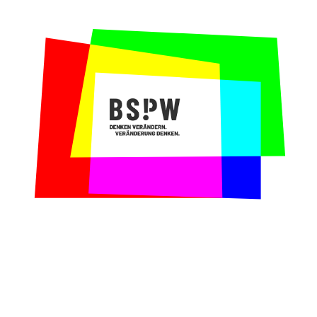
Entscheidungsprozesse so gestaltet werden
können, dass alle Teammitglieder beteiligt
und gleichzeitig effektive Entscheidungen
ermöglicht werden können.
Unser Beitrag:
In einem von uns konzipierten
und moderierten halbtägigen Training ging
es darum, Antworten auf die Frage “Wer
entscheidet was, wann, mit wem?” zu finden.
Wir blickten zunächst gemeinsam auf die
Haltung zu Entscheidungen: “Bin ich kreativ
oder reaktiv?” “Was bedeutet Arbeiten mit
Spannungen?” “Wann und wo entscheiden wir?”,
um uns danach verschiedene Arten der
Entscheidungsfindung (Systemisches
Konsensieren, Konsent) genauer anzusehen
und diese auszuprobieren.
Warum wir gerne mit dem Ausländerrat Dresden
zusammengearbeitet haben:
Wir haben ein
höchst motiviertes Team, das seine Arbeit
mit großer Leidenschaft vorantreibt,
kennengelernt. Es hat großen Spaß gemacht,