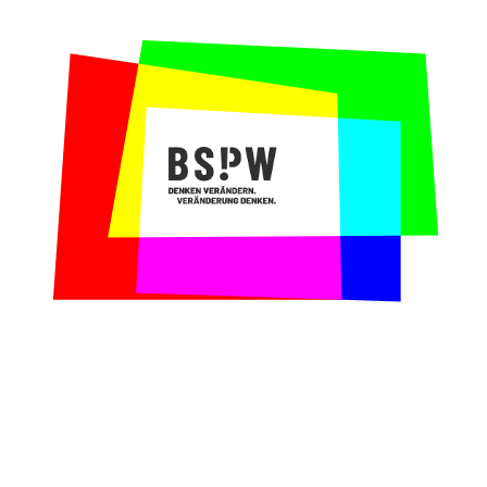
präsentieren?
Unser Beitrag:
Wir konzipierten und
moderierten Pitch-Trainings für die Teams,
in denen wir sie dabei unterstützten, den
Kern ihrer Idee auf den Punkt zu bringen und
die Jury von der Wirksamkeit und
Wirtschaftlichkeit ihrer Ideen zu
überzeugen. Darüber hinaus gestalteten wir
Begegnungsmomente, in denen sich die
Teilnehmenden kennenlernten und Ideen
austauschten.
Warum wir gerne mit dem Open Bank Project
zusammengearbeitet haben:
Wenngleich die
Hackathons als Wettbewerb gestaltet sind,
glauben wir gemeinsam mit unserem
Kooperationspartner daran, dass Innovation
durch Kooperation, also der kollektiven
Weiterentwicklung von Ideen entsteht.