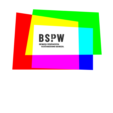
präsentieren?
Unser Beitrag:
Wir konzipierten und
moderierten Pitch-Trainings für die Teams,
in denen wir sie dabei unterstützten, den
Kern ihrer Idee auf den Punkt zu bringen und
die Jury von der Wirksamkeit und
Wirtschaftlichkeit ihrer Ideen zu
überzeugen. Darüber hinaus gestalteten wir
Begegnungsmomente, in denen sich die
Teilnehmenden kennenlernten und Ideen
austauschten.
Warum wir gerne mit dem Open Bank Project
zusammengearbeitet haben:
Wenngleich die
Hackathons als Wettbewerb gestaltet sind,
glauben wir gemeinsam mit unserem
Kooperationspartner daran, dass Innovation
durch Kooperation, also der kollektiven
Weiterentwicklung von Ideen entsteht.