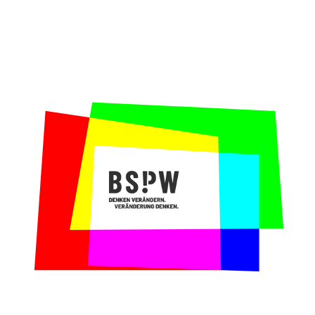
Die Anfrage:
Als Bildungsstiftung
vermitteln die Mitarbeiter*innen zwischen
Akteuren aus allen drei Sektoren, um
kooperative Projekte möglich zu machen und
kontinuierlich weiterzuentwickeln. Sie
haben es daher mit diversen
Anspruchsgruppen und Interessen zu tun. Je
nach Projekt oder Projektphase schlüpfen
sie in unterschiedliche Rollen. Ein
internes Training, dass sie für diese
anspruchsvolle Aufgabe der
Multistakeholder-Kompetenz rüstet, soll
her.
Unser Beitrag:
In einem zweitägigen Training
vermitteln Maren und Claire Kenntnisse aus
dem kritischen und systemischen Denken. Auf
diese Weise schulen sie die
Mitarbeiter*innen in der Wahrnehmung und
Vermittlung zwischen unterschiedlichen
Perspektiven und Systemen.
Warum wir gerne mit der Wübben Stiftung