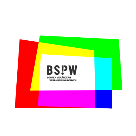
Die Anfrage:
Wir wollen uns dezidiert mit
uns selbst beschäftigen und brauchen
hierfür die Außenperspektive eines
Experten.
Unser Beitrag:
Teamentwicklung geht nur mit
dem Team und impliziert unserer Meinung
nach immer auch Perspektivenvermittlung. Im
Vorfeld führen wir stets Interviews zum
Status Quo und erheben so, welche Themen im
Team anstehen. Mit der Schablone der “5
dysfunctions of a Team” (Lencioni) werden
die unterschiedlichen Themen und
Herausforderungen betrachtet, bewertet und
abgearbeitet und damit die Grundlage für
eine gute Zusammenarbeit über das Jahr
hinweg geschaffen.
Warum wir gerne mit der Stabsstelle
Kommunikation der BBT zusammengearbeitet
haben:
Die Zusammenarbeit im Team bestimmt
maßgeblich die Qualität der Arbeit. Wir
haben das Kommunikationsteam der BBT gerne