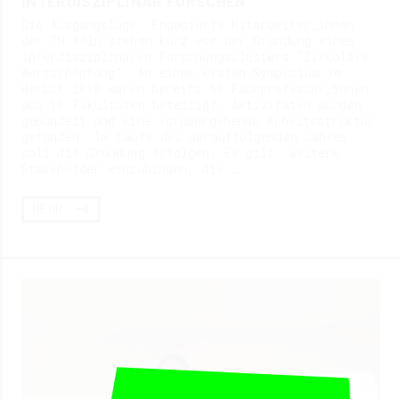
INTERDISZIPLINÄR FORSCHEN
Die Ausgangslage: Engagierte Mitarbeiter_innen
der TH Köln stehen kurz vor der Gründung eines
interdisziplinären Forschungsclusters “Zirkuläre
Wertschöpfung”. An einem ersten Symposium im
Herbst 2010 waren bereits 50 Fachprofessor_innen
aus 10 Fakultäten beteiligt, Aktivitäten wurden
gebündelt und eine vorübergehende Arbeitsstruktur
gefunden. Im Laufe des darauffolgenden Jahres
soll die Gründung erfolgen. Es gilt, weitere
Stakeholder einzubinden, die …
MEHR