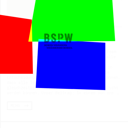
27.04.2022
KOLLEKTIV ENTSCHEIDUNGEN TREFFEN
Die Ausgangslage: Das ressortübergreifende Team
des Ausländerrats Dresden e.V. trifft sich alle
sechs Wochen zu einer Dienstberatung für
gemeinsame Themen. Hier kam der Wunsch auf in
einem Training mehr darüber zu erfahren, wie
Entscheidungsprozesse so gestaltet werden können,
dass alle Teammitglieder beteiligt und
gleichzeitig effektive Entscheidungen ermöglicht
werden können. Unser Beitrag: In einem von uns …
MEHR