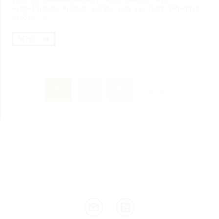
eingeläutete Kultur sollte nun im Team lebendig
werden. …
MEHR
Next page
1
2
3
...